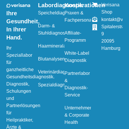
Labordiagnostik
Kooperationen
Verisana
Shop
Ihre
Speicheldiagnostik
Praxen &
kontakt@veri
Fachpersonal
Gesundheit.
Darm- &
Spitalerstraß
In Ihrer
Stuhldiagnostik
Affiliate-
9
Hand.
Programm
20095
Haarmineralanalyse
Ihr
Hamburg
White-Label
Speziallabor
Blutanalysen
Diagnostik
für
ganzheitliche
Veterinärdiagnostik
Partnerlabor
Gesundheitsdiagnostik.
&
Diagnostik,
Spezialdiagnostik
Diagnostik-
Schulungen
Service
und
Partnerlösungen
Unternehmen
für
& Corporate
Heilpraktiker,
Health
Ärzte &