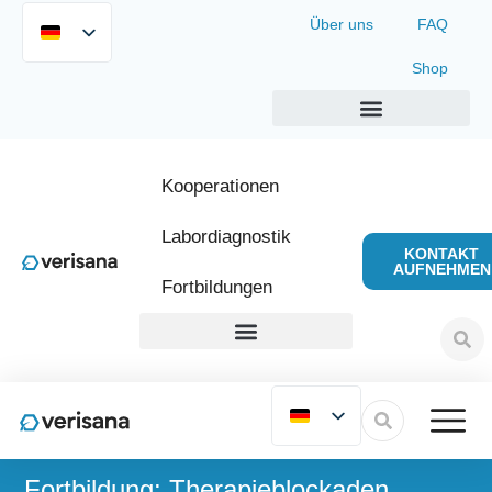
Über uns
FAQ
Shop
Kooperationen
Labordiagnostik
KONTAKT
AUFNEHMEN
Fortbildungen
Fortbildung: Therapieblockaden
FORTBILDUNGEN