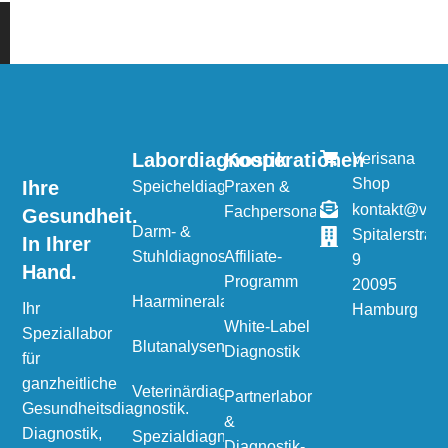
Labordiagnostik
Kooperationen
Verisana
Shop
Ihre
Speicheldiagnostik
Praxen &
kontakt@veri
Fachpersonal
Gesundheit.
Darm- &
Spitalerstraß
In Ihrer
Stuhldiagnostik
Affiliate-
9
Hand.
Programm
20095
Haarmineralanalyse
Ihr
Hamburg
White-Label
Speziallabor
Blutanalysen
Diagnostik
für
ganzheitliche
Veterinärdiagnostik
Partnerlabor
Gesundheitsdiagnostik.
&
Diagnostik,
Spezialdiagnostik
Diagnostik-