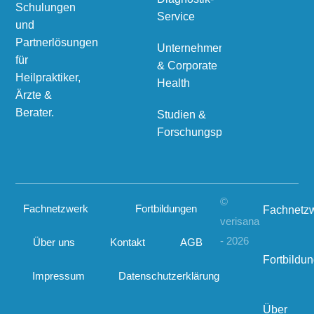
Schulungen
Service
und
Partnerlösungen
Unternehmen
für
& Corporate
Heilpraktiker,
Health
Ärzte &
Berater.
Studien &
Forschungsprojekte
©
Fachnetzwerk
Fortbildungen
Fachnetz
verisana
- 2026
Über uns
Kontakt
AGB
Fortbildu
Impressum
Datenschutzerklärung
Über